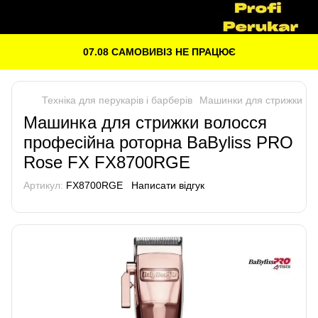
07.08 САМОВИВІЗ НЕ ПРАЦЮЄ
Техніка для перукарів і барберів
Машинки для стрижки
B
Машинка для стрижки волосся
професійна роторна BaByliss PRO
Rose FX FX8700RGE
Артикул:
FX8700RGE
Написати відгук