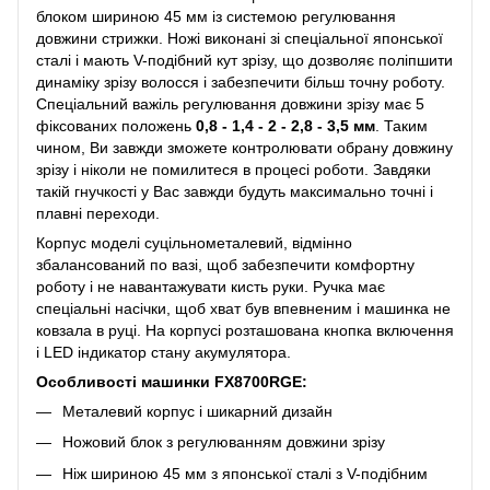
блоком шириною 45 мм із системою регулювання
довжини стрижки. Ножі виконані зі спеціальної японської
сталі і мають V-подібний кут зрізу, що дозволяє поліпшити
динаміку зрізу волосся і забезпечити більш точну роботу.
Спеціальний важіль регулювання довжини зрізу має 5
фіксованих положень
0,8 - 1,4 - 2 - 2,8 - 3,5 мм
. Таким
чином, Ви завжди зможете контролювати обрану довжину
зрізу і ніколи не помилитеся в процесі роботи. Завдяки
такій гнучкості у Вас завжди будуть максимально точні і
плавні переходи.
Корпус моделі суцільнометалевий, відмінно
збалансований по вазі, щоб забезпечити комфортну
роботу і не навантажувати кисть руки. Ручка має
спеціальні насічки, щоб хват був впевненим і машинка не
ковзала в руці. На корпусі розташована кнопка включення
і LED індикатор стану акумулятора.
Особливості машинки FX8700RGE:
Металевий корпус і шикарний дизайн
Ножовий блок з регулюванням довжини зрізу
Ніж шириною 45 мм з японської сталі з V-подібним