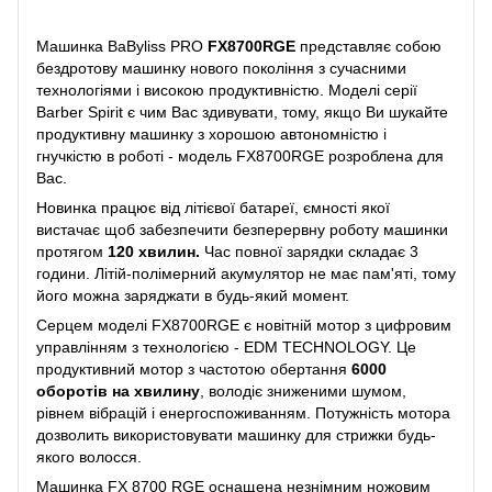
Машинка BaByliss PRO
FX8700RGE
представляє собою
бездротову машинку нового покоління з сучасними
технологіями і високою продуктивністю. Моделі серії
Barber Spirit є чим Вас здивувати, тому, якщо Ви шукайте
продуктивну машинку з хорошою автономністю і
гнучкістю в роботі - модель FX8700RGE розроблена для
Вас.
Новинка працює від літієвої батареї, ємності якої
вистачає щоб забезпечити безперервну роботу машинки
протягом
120 хвилин.
Час повної зарядки складає 3
години. Літій-полімерний акумулятор не має пам'яті, тому
його можна заряджати в будь-який момент.
Серцем моделі FX8700RGE є новітній мотор з цифровим
управлінням з технологією - EDM TECHNOLOGY. Це
продуктивний мотор з частотою обертання
6000
оборотів на хвилину
, володіє зниженими шумом,
рівнем вібрацій і енергоспоживанням. Потужність мотора
дозволить використовувати машинку для стрижки будь-
якого волосся.
Машинка FX 8700 RGE оснащена незнімним ножовим