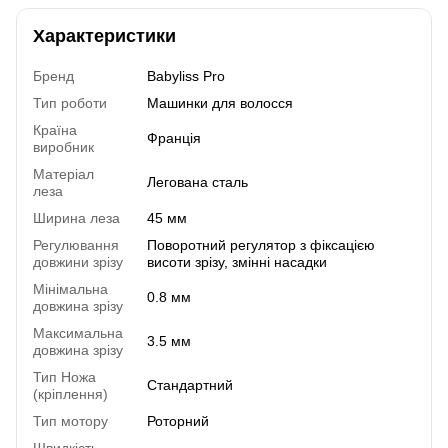
Характеристики
Бренд
Babyliss Pro
Тип роботи
Машинки для волосся
Країна
Франція
виробник
Матеріал
Легована сталь
леза
Ширина леза
45 мм
Регулювання
Поворотний регулятор з фіксацією
довжини зрізу
висоти зрізу, змінні насадки
Мінімальна
0.8 мм
довжина зрізу
Максимальна
3.5 мм
довжина зрізу
Тип Ножа
Стандартний
(кріплення)
Тип мотору
Роторний
Швидкість