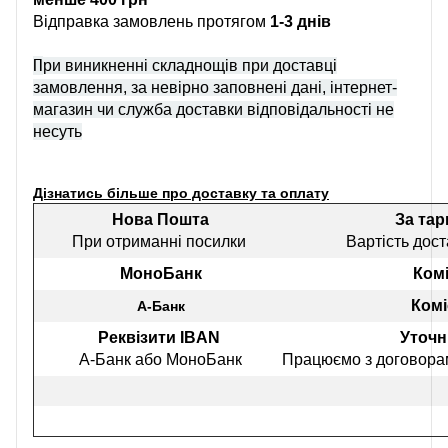
Відправка замовлень протягом
1-3 днів
П
ри виникненні складнощів при доставці
замовлення, за невірно заповнені дані, інтернет-
магазин чи служба доставки відповідальності не
несуть
Дізнатись більше про доставку та оплату
Нова Пошта
За та
При отриманні посилки
Вартість дост
МоноБанк
Комі
Комі
А-Банк
Реквізити IBAN
Уточн
А-Банк або МоноБанк
Працюємо з договорам