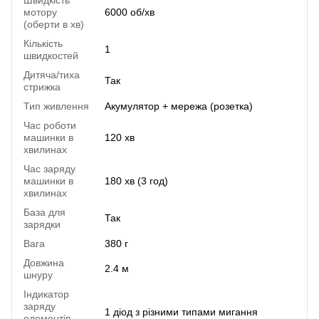
мотору
6000 об/хв
(оберти в хв)
Кількість
1
швидкостей
Дитяча/тиха
Так
стрижка
Тип живлення
Акумулятор + мережа (розетка)
Час роботи
машинки в
120 хв
хвилинах
Час заряду
машинки в
180 хв (3 год)
хвилинах
База для
Так
зарядки
Вага
380 г
Довжина
2.4 м
шнуру
Індикатор
заряду
1 діод з різними типами мигання
елементів