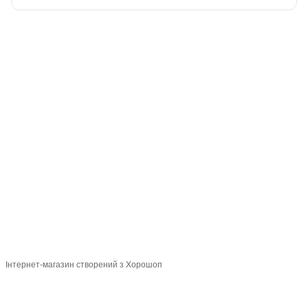
093 034-84-24 Viber, Telegram
095 535-17-82
097 284-79-31
Контактна інформація
Повна версія сайту
Мапа сайту
© 2015-2026
Profi-perukar - Барберський, Грумерський та Перукарський
магазин
Укр
Рус
Інтернет-магазин створений з Хорошоп