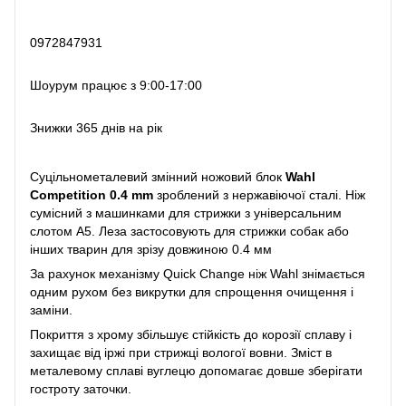
0972847931
Шоурум працює з 9:00-17:00
Знижки 365 днів на рік
Суцільнометалевий змінний ножовий блок
Wahl
Competition 0.4 mm
зроблений з нержавіючої сталі. Ніж
сумісний з машинками для стрижки з універсальним
слотом А5. Леза застосовують для стрижки собак або
інших тварин для зрізу довжиною 0.4 мм
За рахунок механізму Quick Change ніж Wahl знімається
одним рухом без викрутки для спрощення очищення і
заміни.
Покриття з хрому збільшує стійкість до корозії сплаву і
захищає від іржі при стрижці вологої вовни. Зміст в
металевому сплаві вуглецю допомагає довше зберігати
гостроту заточки.