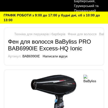
ГРАФІК РОБОТИ з 9:00 до 17:00 у будні дні, сб з 10:00 до
13:00
Техніка для перукарів і барберів
Фени для волосся
Babyl
Фен для волосся BaByliss PRO
BAB6990IE Excess-HQ Ionic
Артикул:
BAB6990IE
Написати відгук