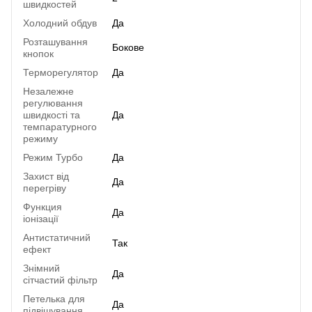
швидкостей
Холодний обдув
Да
Розташування
Бокове
кнопок
Терморегулятор
Да
Незалежне
регулювання
швидкості та
Да
темпаратурного
режиму
Режим Турбо
Да
Захист від
Да
перегріву
Функция
Да
іонізації
Антистатичний
Так
ефект
Знімний
Да
сітчастий фільтр
Петелька для
Да
підвішування