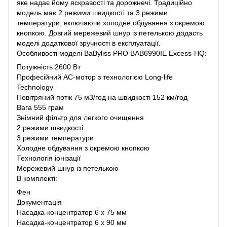
яке надає йому яскравості та дорожнечі. Традиційно
модель має 2 режими швидкості та 3 режими
температури, включаючи холодне обдування з окремою
кнопкою. Довгий мережевий шнур із петелькою додасть
моделі додаткової зручності в експлуатації.
Особливості моделі BaByliss PRO BAB6990IE Excess-HQ:
Потужність 2600 Вт
Професійний AC-мотор з технологією Long-life
Technology
Повітряний потік 75 м3/год на швидкості 152 км/год
Вага 555 грам
Знімний фільтр для легкого очищення
2 режими швидкості
3 режими температури
Холодне обдування з окремою кнопкою
Технологія іонізації
Мережевий шнур із петелькою
В комплекті:
Фен
Документація
Насадка-концентратор 6 x 75 мм
Насадка-концентратор 6 x 90 мм