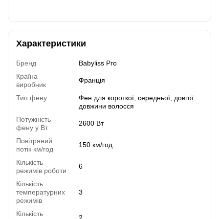
Характеристики
Бренд
Babyliss Pro
Країна
Франція
виробник
Тип фену
Фен для короткої, середньої, довгої
довжини волосся
Потужність
2600 Вт
фену у Вт
Повітряний
150 км/год
потік км/год
Кількість
6
режимів роботи
Кількість
температурних
3
режимів
Кількість
2