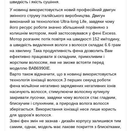
швидкість і якість сушіння.
У новинці використовується новий професійний двигун
змінного струму італійського виробництва. Двигун
виконаний за технологією Ultra-long Life, завдяки чому
його ресурс роботи значно збільшений порівняно з
колишнім мотором, який застосовувався у фені Excess.
Мотор розганяє потік повітря на швидкості 152 км/годину,
а швидкість видалення вологи з волосся складає 6.6 грам
на хвилину. Така продуктивність фена дозволить Вам
ефективно працювати зі складним, примхливим і
жорстким волоссям, яке не зможе встояти перед
моделлю BAB6990IE.
Варто також відзначити, що в новинці використовується
технологія іонізації волосся.З перших секунд роботи
фена мільйони негативно заряджених негативних іонів
насичують волосся, стимулюючи волосяну кутикулу
закривати лусочки, завдяки чому волосся стає гладким,
блискучим і слухняним, а природна волога волосся
зберігається. Використання іонізації несе лише користь
для здоров'я волосся.
Зовні фен змін не зазнав - дизайн корпусу залишився тим
самим, однак, модель має лакове покриття з блискітками,