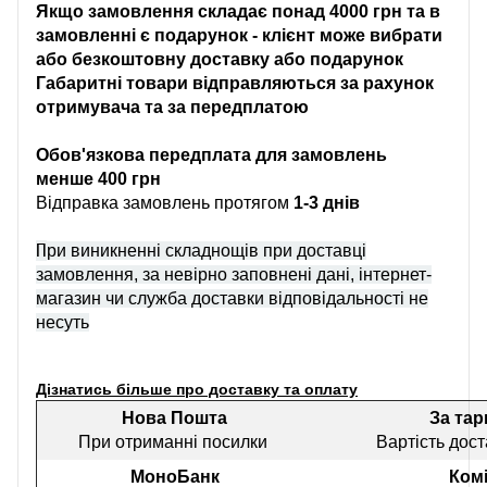
Якщо замовлення складає понад 4000 грн та в
замовленні є подарунок - клієнт може вибрати
або безкоштовну доставку або подарунок
Габаритні товари відправляються за рахунок
отримувача та за передплатою
Обов'язкова передплата для замовлень
менше 400 грн
Відправка замовлень протягом
1-3 днів
П
ри виникненні складнощів при доставці
замовлення, за невірно заповнені дані, інтернет-
магазин чи служба доставки відповідальності не
несуть
Дізнатись більше про доставку та оплату
Нова Пошта
За та
При отриманні посилки
Вартість дост
МоноБанк
Комі