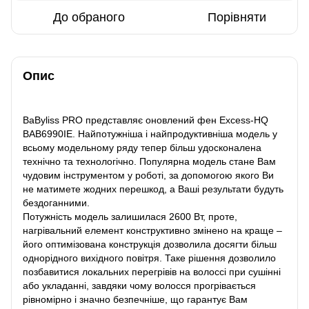
До обраного
Порівняти
Опис
BaByliss PRO представляє оновлений фен Excess-HQ
BAB6990IE. Найпотужніша і найпродуктивніша модель у
всьому модельному ряду тепер більш удосконалена
технічно та технологічно. Популярна модель стане Вам
чудовим інструментом у роботі, за допомогою якого Ви
не матимете жодних перешкод, а Ваші результати будуть
бездоганними.
Потужність модель залишилася 2600 Вт, проте,
нагрівальний елемент конструктивно змінено на краще –
його оптимізована конструкція дозволила досягти більш
однорідного вихідного повітря. Таке рішення дозволило
позбавитися локальних перегрівів на волоссі при сушінні
або укладанні, завдяки чому волосся прогрівається
рівномірно і значно безпечніше, що гарантує Вам