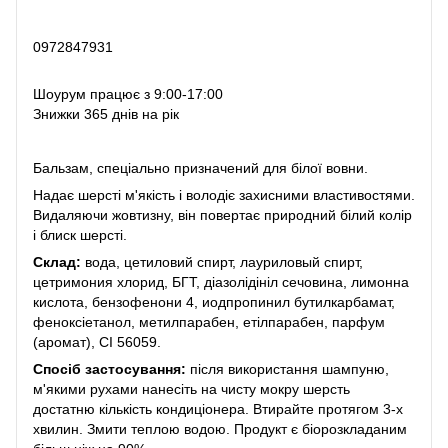
0972847931
Шоурум працює з 9:00-17:00
Знижки 365 днів на рік
Бальзам, спеціально призначений для білої вовни.
Надає шерсті м'якість і володіє захисними властивостями.
Видаляючи жовтизну, він повертає природний білий колір
і блиск шерсті.
Склад:
вода, цетиловий спирт, лауриловый спирт,
цетримония хлорид, БГТ, діазолідініл сечовина, лимонна
кислота, бензофенони 4, иодпропинил бутилкарбамат,
феноксіетанол, метилпарабен, етілпарабен, парфум
(аромат), CI 56059.
Спосіб застосування:
після використання шампуню,
м'якими рухами нанесіть на чисту мокру шерсть
достатню кількість кондиціонера. Втирайте протягом 3-х
хвилин. Змити теплою водою. Продукт є біорозкладаним