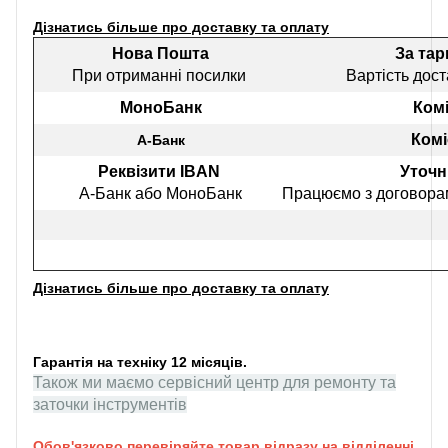
Дізнатись більше про доставку та оплату
Нова Пошта
За та
При отриманні посилки
Вартість дост
МоноБанк
Комі
Комі
А-Банк
Реквізити IBAN
Уточн
А-Банк або МоноБанк
Працюємо з договорам
Дізнатись більше про доставку та оплату
Гарантія на техніку 12 місяців.
Також ми маємо сервісний центр для ремонту та
заточки інструментів
Обов'язково перевіряйте товар відразу на відділенні