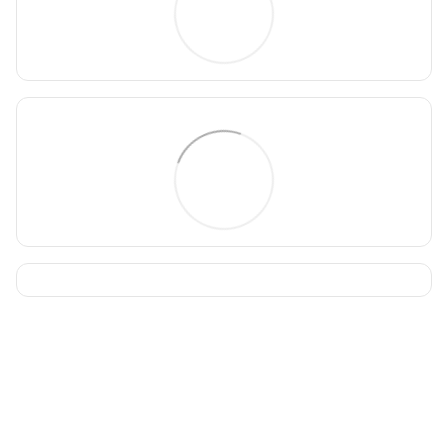
093 034-84-24 Viber, Telegram
095 535-17-82
097 284-79-31
Контактна інформація