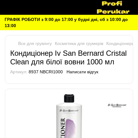
ГРАФІК РОБОТИ з 9:00 до 17:00 у будні дні, сб з 10:00 до
13:00
Все для грумінгу
Косметика для грумерів
Кондиціонери, 
Кондиціонер Iv San Bernard Cristal
Clean для білої вовни 1000 мл
Артикул:
8937 NBCRI1000
Написати відгук