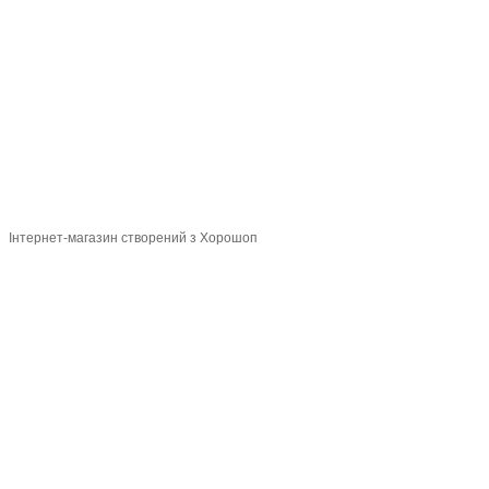
Повна версія сайту
Мапа сайту
© 2015-2026
Profi-perukar - Барберський, Грумерський та Перукарський
магазин
Укр
Рус
Інтернет-магазин створений з Хорошоп