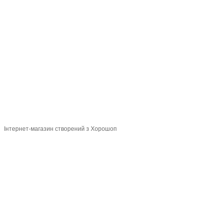
Контактна інформація
Повна версія сайту
Мапа сайту
© 2015-2026
Profi-perukar - Барберський, Грумерський та Перукарський
магазин
Укр
Рус
Інтернет-магазин створений з Хорошоп