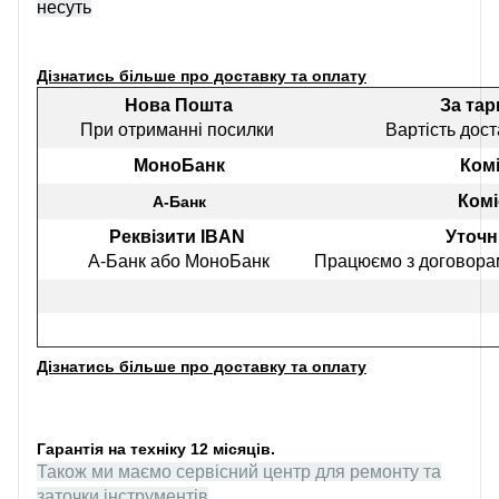
несуть
Дізнатись більше про доставку та оплату
Нова Пошта
За та
При отриманні посилки
Вартість дост
МоноБанк
Комі
Комі
А-Банк
Реквізити IBAN
Уточн
А-Банк або МоноБанк
Працюємо з договорам
Дізнатись більше про доставку та оплату
Гарантія на техніку 12 місяців.
Також ми маємо сервісний центр для ремонту та
заточки інструментів