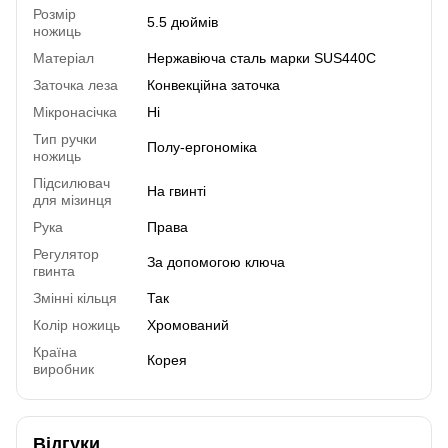
Розмір
5.5 дюймів
ножиць
Матеріал
Нержавіюча сталь марки SUS440С
Заточка леза
Конвекційна заточка
Мікронасічка
Ні
Тип ручки
Полу-ергономіка
ножиць
Підсилювач
На гвинті
для мізинця
Рука
Права
Регулятор
За допомогою ключа
гвинта
Змінні кільця
Так
Колір ножиць
Хромований
Країна
Корея
виробник
Відгуки