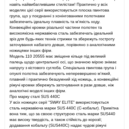
навіть найвибагливішим стилістам! Практично у всіх
моделях цієї серії використовується плоска гвинтова
група, що у поєднанні з хонінгованими полотнами
забезпечить ідеальну плавність та м'якість ходу.
Конвекційні кромки різальної частини полотен та
високоякісна нержавіюча сталь забезпечать ідеальний
зріз для будь-яких технік стрижки та збережуть гостроту
заточування набагато довше, порівняно з аналогічними
ножицями інших фірм.
Модель 110 20555 має зміщене кільце під великий
палець щодо центральної осі, що значною мірою знімає
напругу з кістового суглоба. Спеціальна гвинтова група і
опуклі полотна забезпечують неперевершено м'який,
плавний і практично безшумний хід ножиць, а конвекційні
ріжучі кромки збережуть заточування в рази довше, ніж
аналогічні моделі інших фірм.
Про марку сталі SUS 440C
У всіх ножицях серії "SWAY ELITE" використовується
сталь нержавіюча марки SUS 440C (С-кобальт). Примітна
вона тим, що за своєю структурою сталь марки SUS440
має високу твердість, а також стійкість до корозії;
додавання кобальту (SUS440С) надає чудові ріжучі