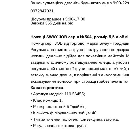
За консультацією дзвоніть будь-якого дня з 9:00-22:
0972847931
Шоурум працює з 9:00-17:00
Знижки 365 днів на рік
Ножиці SWAY JOB серія №564, розмір 5,5 дюймі
Ножиці серії JOB від торгової марки Sway - традиці
Регульована гвинтова група і полірування до дзерка
ножиць ідеально підійде для початківців майстрів. 
завдяки класичному розташуванню кілець, а упори п
регульованій гвинтової групи ножиці мають м'який,
заточку значно довше, в порівнянні з аналогами ін
зісковзування волосся при стрижці і забезпечать точ
Характеристика
• Артикул моделі: 110 56455;
• Клас ножиць: 1.
• Розмір полотна 5.5 "дюймів;
• Кількість філірувальних зубців: 40.
• Тип заточення полотен: Конвекційна заточка.
• Регульована гвинтова група.