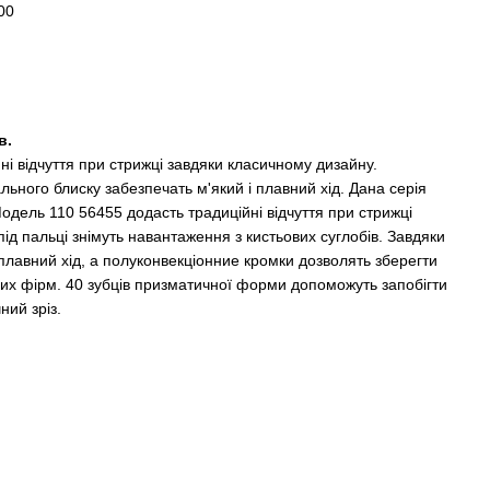
00
в.
йні відчуття при стрижці завдяки класичному дизайну.
льного блиску забезпечать м'який і плавний хід. Дана серія
Модель 110 56455 додасть традиційні відчуття при стрижці
ід пальці знімуть навантаження з кистьових суглобів. Завдяки
 плавний хід, а полуконвекціонние кромки дозволять зберегти
ших фірм. 40 зубців призматичної форми допоможуть запобігти
ний зріз.