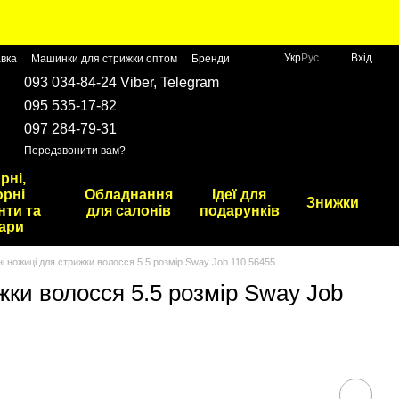
Укр
Рус
Вхід
авка
Машинки для стрижки оптом
Бренди
093 034-84-24 Viber, Telegram
095 535-17-82
097 284-79-31
Передзвонити вам?
рні,
рні
Обладнання
Ідеї для
Знижки
нти та
для салонів
подарунків
ари
ні ножиці для стрижки волосся 5.5 розмір Sway Job 110 56455
жки волосся 5.5 розмір Sway Job