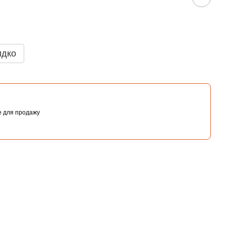
идко
не для продажу