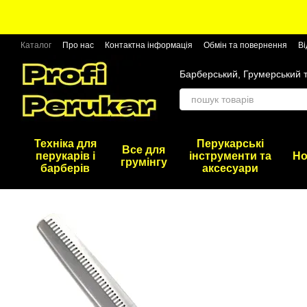
Перейти до основного контенту
Каталог
Про нас
Контактна інформація
Обмін та повернення
Ві
Барберський, Грумерський 
Техніка для
Перукарські
Все для
перукарів і
інструменти та
Но
грумінгу
барберів
аксесуари