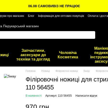
06.08 САМОВИВІЗ НЕ ПРАЦЮЄ
дгуки про магазин
Блог
Інформація для оптових покупців
Оплата і дост
та Перукарський магазин
Манікю
Запчастини,
Чоловіча
педикю
жиці
аксесуари до
Косметика
інструме
техніки та догляд
аксесу
Головна
Ножиці
Філіровочні ножиці
Sway
Філіровоч
Філіровочні ножиці для стри
110 56455
В наявності
Артикул: 110 56455
Написати відгук
970 грн