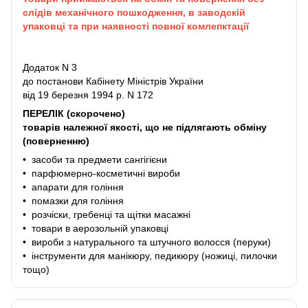
слідів механічного пошкодження, в заводскій
упаковці та при наявності повної комлепктації
Додаток N 3
до постанови Кабінету Міністрів України
від 19 березня 1994 р. N 172
ПЕРЕЛІК (скорочено)
товарів належної якості, що не підлягають обміну
(поверненню)
• засоби та предмети сангігієни
• парфюмерно-косметичні вироби
• апарати для гоління
• помазки для гоління
• розчіски, гребенці та щітки масажні
• товари в аерозольній упаковці
• вироби з натурального та штучного волосся (перуки)
• інструменти для манікюру, педикюру (ножиці, пилочки
тощо)