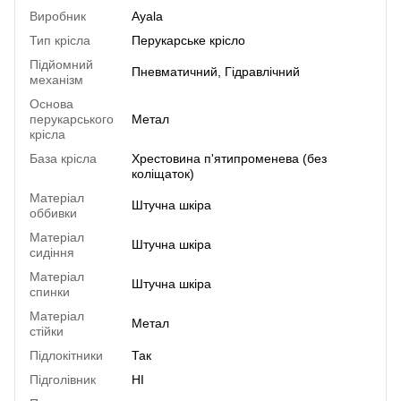
Виробник
Ayala
Тип крісла
Перукарське крісло
Підйомний
Пневматичний, Гідравлічний
механізм
Основа
перукарського
Метал
крісла
База крісла
Хрестовина п'ятипроменева (без
коліщаток)
Матеріал
Штучна шкіра
оббивки
Матеріал
Штучна шкіра
сидіння
Матеріал
Штучна шкіра
спинки
Матеріал
Метал
стійки
Підлокітники
Так
Підголівник
НІ