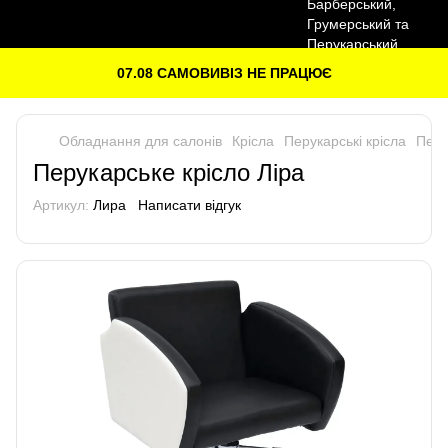
07.08 САМОВИВІЗ НЕ ПРАЦЮЄ
Обладнання для салонів
Крісла
Перукарські крісла
Перу
Перукарське крісло Ліра
Артикул:
Лира
Написати відгук