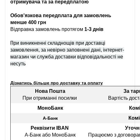
отримувача та за передплатою
Обов'язкова передплата для замовлень
менше 400 грн
Відправка замовлень протягом
1-3 днів
П
ри виникненні складнощів при доставці
замовлення, за невірно заповнені дані, інтернет-
магазин чи служба доставки відповідальності не
несуть
Дізнатись більше про доставку та оплату
Нова Пошта
За та
При отриманні посилки
Вартість дост
МоноБанк
Комі
Комі
А-Банк
Реквізити IBAN
Уточн
А-Банк або МоноБанк
Працюємо з договорам