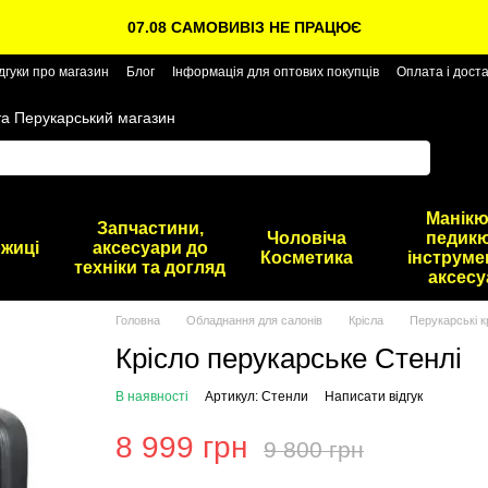
07.08 САМОВИВІЗ НЕ ПРАЦЮЄ
дгуки про магазин
Блог
Інформація для оптових покупців
Оплата і дост
та Перукарський магазин
Манікю
Запчастини,
Чоловіча
педикю
жиці
аксесуари до
Косметика
інструме
техніки та догляд
аксесу
Головна
Обладнання для салонів
Крісла
Перукарські к
Крісло перукарське Стенлі
В наявності
Артикул: Стенли
Написати відгук
8 999 грн
9 800 грн