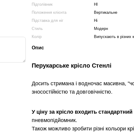
Підголівник
НІ
Положення клієнта
Вертикальне
Підставка для ніг
Ні
Стиль
Модерн
Колір
Випускають в різних 
Опис
Перукарське крісло Стенлі
Досить стримана і водночас масивна, "ч
зносостійкістю та довговічністю.
У ціну за крісло входить стандартний
пневмопідйомник.
Також можливо зробити різні кольори крі