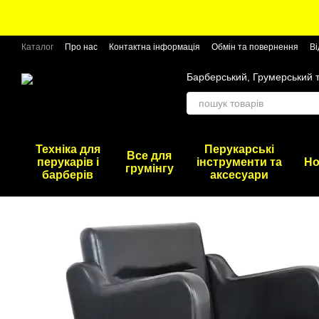
Перейти до основного контенту
Каталог
Про нас
Контактна інформація
Обмін та повернення
Ві
Барберський, Грумерський 
Техніка для
Перукарські
Все для
перукарів і
інструменти та
Но
грумінгу
барберів
аксесуари