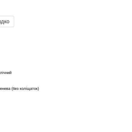
идко
лічний
енева (без коліщаток)