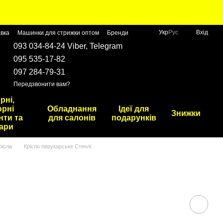
Укр
Рус
Вхід
авка
Машинки для стрижки оптом
Бренди
093 034-84-24 Viber, Telegram
095 535-17-82
097 284-79-31
Передзвонити вам?
рні,
рні
Обладнання
Ідеї для
Знижки
нти та
для салонів
подарунків
ари
рісла
Крісло перукарське Стенлі