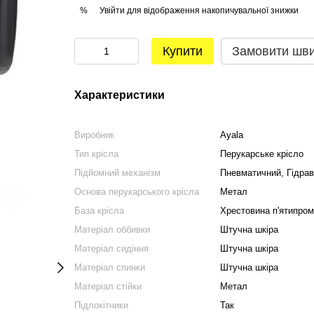
Увійти
для відображення накопичувальної знижки
%
Купити
Замовити шв
Характеристики
Виробник
Ayala
Тип крісла
Перукарське крісло
Підйомний механізм
Пневматичний, Гідрав
Основа перукарського крісла
Метал
База крісла
Хрестовина п'ятипром
Матеріал оббивки
Штучна шкіра
Матеріал сидіння
Штучна шкіра
Матеріал спинки
Штучна шкіра
Матеріал стійки
Метал
Підлокітники
Так