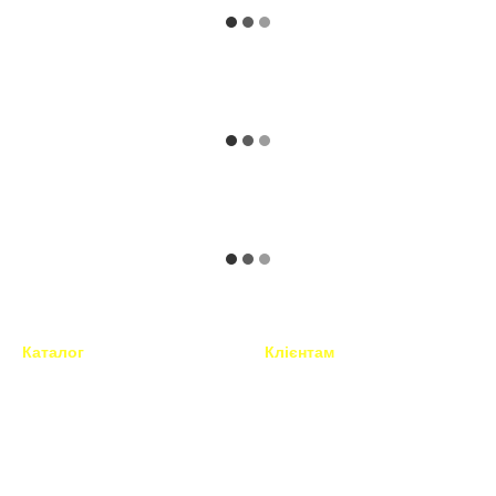
Каталог
Клієнтам
Техніка для перукарів і
Вхід до кабінету
барберів
Каталог
Все для грумінгу
Про нас
Перукарські інструменти та
Контактна інформація
аксесуари
Обмін та повернення