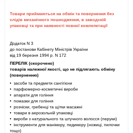
Товари приймаються на обмін та повернення без
слідів механічного пошкодження, в заводскій
упаковці та при наявності повної комлепктації
Додаток N 3
до постанови Кабінету Міністрів України
від 19 березня 1994 р. N 172
ПЕРЕЛІК (скорочено)
товарів належної якості, що не підлягають обміну
(поверненню)
• засоби та предмети сангігієни
• парфюмерно-косметичні вироби
• апарати для гоління
• помазки для гоління
• розчіски, гребенці та щітки масажні
• товари в аерозольній упаковці
• вироби з натурального та штучного волосся (перуки)
• інструменти для манікюру, педикюру (ножиці, пилочки
тощо)