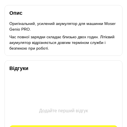
Опис
Оригінальний, усилений акумулятор для машинки Moser
Genio PRO.
Час
повної
зарядки
складає
близько
двох
годин
.
Літієвий
акумулятор
відрізняється
довгим терміном
служби
і
безпекою
при
роботі
.
Відгуки
Додайте перший відгук