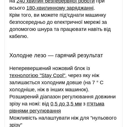
на
240 хвилин безперервної роботи
при
всього
180-хвилинному заряджанні
.
Крім того, ви можете під'єднати машинку
безпосередньо до електричної мережі за
допомогою шнура та працювати навіть від
кабелю.
Холодне лезо — гарячий результат
Неперевершений ножовий блок із
технологією "Stay Cool"
, через яку ніж
залишається холодним довше (на 7 ° C
холодніше, ніж в інших машинок).
Розширений діапазон регулювання довжини
зрізу на ножі: від
0,5 до 3,5 мм
з
п'ятьма
рівнями регулювання
Можливість налаштувати ніж для "нульового
зрізу"