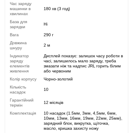
Час заряду
машинки в
180 хв (3 год)
хвилинах
База для
Ні
зарядки
Вага
290 г
Довжина
2 м
шнуру
Індикатор
Дисплей показує: залишок часу роботи в
заряду
часі, залишилось мало заряду, треба
елементів
змазати ніж та надпис JRL горить білим
живлення
або червоним
Колір корпусу
Чорно-золотий
Кількість
10
насадок
Гарантійний
12 місяців
термін
Комплектація
10 насадок (1.5мм, 3мм, 4,5мм, 6мм,
10мм, 13мм, 16мм, 19мм, 22мм, 25мм),
зарядний блок, викрутка, щіточка,
масло, кришка захисту ножу