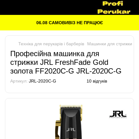
06.08 САМОВИВІЗ НЕ ПРАЦЮЄ
Техніка для перукарів і барберів
Машинки для стрижки
J
Професійна машинка для
стрижки JRL FreshFade Gold
золота FF2020C-G JRL-2020C-G
Артикул:
JRL-2020C-G
10 відгуків