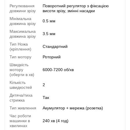
Регулювання
Поворотний регулятор з фіксацією
довжини зрізу
висоти зрізу, змінні насадки
Мінімальна
0.5 мм
довжина зрізу
Максимальна
3.5 мм
довжина зрізу
Тип Ножа
Стандартний
(кріплення)
Тип мотору
Роторний
Швидкість
мотору
6000-7200 об/хв
(оберти в хв)
Кількість
2
швидкостей
Дитяча/тиха
Так
стрижка
Тип живлення
Акумулятор + мережа (розетка)
Час роботи
машинки в
240 хв (4 год)
хвилинах