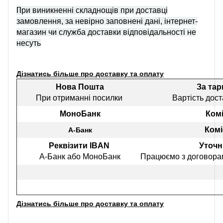
П
ри виникненні складнощів при доставці
замовлення, за невірно заповнені дані, інтернет-
магазин чи служба доставки відповідальності не
несуть
Дізнатись більше про доставку та оплату
Нова Пошта
За та
При отриманні посилки
Вартість дост
МоноБанк
Комі
Комі
А-Банк
Реквізити IBAN
Уточн
А-Банк або МоноБанк
Працюємо з договорам
Дізнатись більше про доставку та оплату