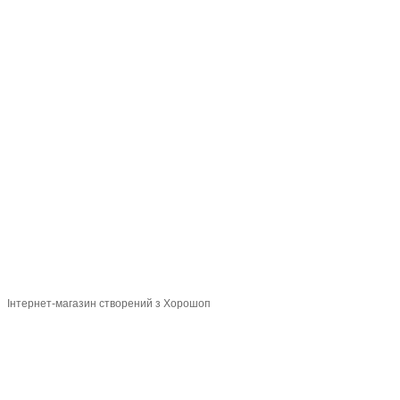
093 034-84-24 Viber, Telegram
095 535-17-82
097 284-79-31
Контактна інформація
Повна версія сайту
Мапа сайту
© 2015-2026
Profi-perukar - Барберський, Грумерський та Перукарський
магазин
Укр
Рус
Інтернет-магазин створений з Хорошоп