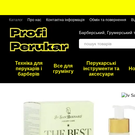
Перейти до основного контенту
Каталог
Про нас
Контактна інформація
Обмін та повернення
Ві
Барберський, Грумерський 
Техніка для
Перукарські
Все для
перукарів і
інструменти та
Но
грумінгу
барберів
аксесуари