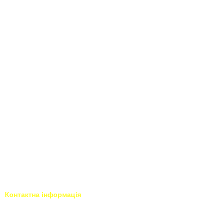
Контактна інформація
093 034-84-24 Viber, Telegram
Тисни для чату у Viber