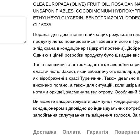
OLEA EUROPAEA (OLIVE) FRUIT OIL, ROSA CANIN
UNSAPONIFIABLES, COCODIMONIUM HYDROXYPR
ETHYLHEXYLGLYCERIN, BENZOTRIAZOLYL DODEC
CI 16035.
Порада: для досягнення найкращих результатів вико
продукту легко поширюватися і зберігати його в Ту
з-під крана в кондиціонер (відкриті протеїни). Доб
Однією з цілей розробки продукту було швидше вис
Танін шипшини та антиоксидантні флавоноїди сприя
еластичність. Захист, який забезпечують капіляри, 
які відображені в красі Туреччини. Також ідеально 
виконано погано, а також для ситуацій, коли шкіра
нотами орхідеї, жасмину та геліотропу. Особливий
Ви можете використовувати шампунь і кондиціонер як
кондиціонером відповідно до індивідуальних потре
запобігання сплутування та зміцнення волосся. За 
Доставка
Оплата
Гарантія
Повернен