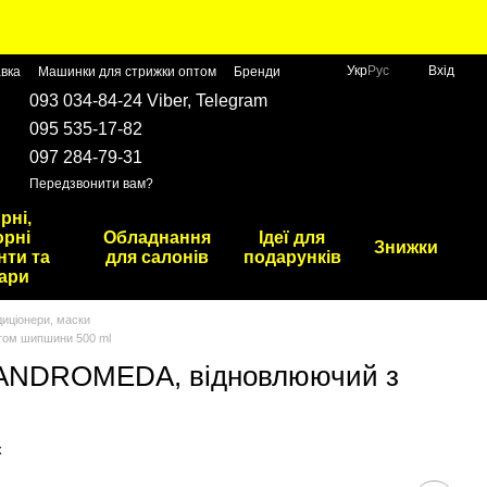
Укр
Рус
Вхід
авка
Машинки для стрижки оптом
Бренди
093 034-84-24 Viber, Telegram
095 535-17-82
097 284-79-31
Передзвонити вам?
рні,
рні
Обладнання
Ідеї для
Знижки
нти та
для салонів
подарунків
ари
иціонери, маски
том шипшини 500 ml
d ANDROMEDA, відновлюючий з
к