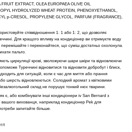
A FRUIT EXTRACT, OLEA EUROPAEA OLIVE OIL
OPYL HYDROLYZED WHEAT PROTEIN, PHENOXYETHANOL,
YL p-CRESOL, PROPYLENE GLYCOL, PARFUM (FRAGRANCE),
ристовуйте співвідношення 1: 1 або 1: 2, що дозволяє
реччині. Для кращого впливу на кондиціонер ви отримуєте воду
ре перемішайте і переконайтеся, що суміш достатньо охолонула.
ихати пальто.
ють циркуляції крові, зволожуючи шари шкіри та відновлюючи
допоможе Туреччині відновитися та відновити добробут і блиск,
підходить для ситуацій, коли є час для миття або прання
 або шерсть відновлюються. Солодкий аромат з квітковими
 безалкогольний склад не порушує тонкий нюх тварини.
 є, або комбінувати інші кондиціонери iv San Bernard з
б вашого вихованця, наприклад кондиціонер Pek для
потреби запитайте більше.
ня