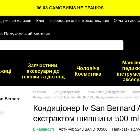
06.08 САМОВИВІЗ НЕ ПРАЦЮЄ
дгуки про магазин
Блог
Інформація для оптових покупців
Оплата і дост
та Перукарський магазин
Манікю
Запчастини,
Чоловіча
педикю
жиці
аксесуари до
Косметика
інструме
техніки та догляд
аксесу
Головна
Все для грумінгу
Косметика для грумерів
Конд
Кондиціонер Iv San Bernard ANDROMEDA, відновлюючий з екстрак
Кондиціонер Iv San Bernar
екстрактом шипшини 500 ml
В наявності
Артикул: 5248 BANDRO500
Написати відгу