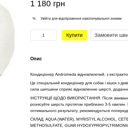
1 180 грн
Увійти
для відображення накопичувальної знижки
%
Купити
Замовити шв
Опис
Кондиціонер Andromeda відновлюючий, з екстракт
Це спеціальний кондиціонер для собак і кішок з де
сила шипшини сприяє відновленню шерсті, доданню 
ІНСТРУКЦІЇ ЩОДО ВИКОРИСТАННЯ: Після змивання 
розчісуйте шерсть протягом приблизно 3-5 хвилин
оптимального результату, рекомендується попере
СКЛАД: AQUA (WATER), MYRISTYL ALCOHOL, C
METHOSULFATE, GUAR HYDOXYPROPYLTRIMONIUM