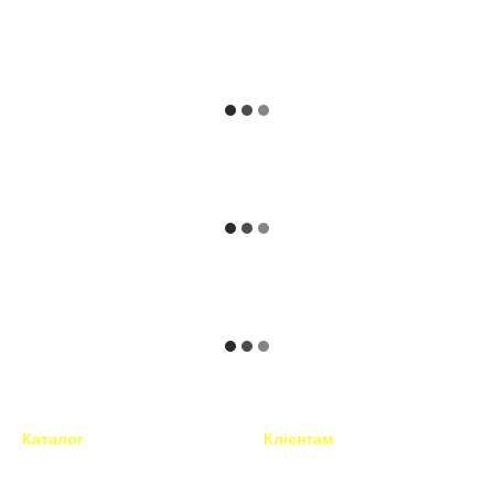
Каталог
Клієнтам
Техніка для перукарів і
Вхід до кабінету
барберів