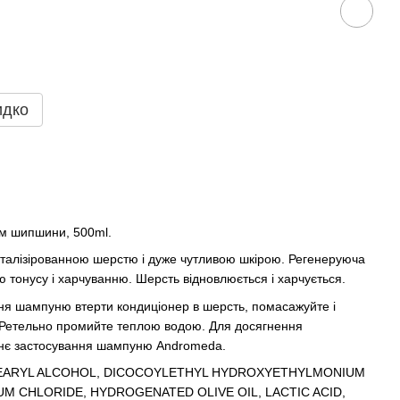
идко
ом шипшини, 500ml.
віталізірованною шерстю і дуже чутливою шкірою. Регенеруюча
тонусу і харчуванню. Шерсть відновлюється і харчується.
шампуню втерти кондиціонер в шерсть, помасажуйте і
. Ретельно промийте теплою водою. Для досягнення
днє застосування шампуню Andromeda.
ETEARYL ALCOHOL, DICOCOYLETHYL HYDROXYETHYLMONIUM
 CHLORIDE, HYDROGENATED OLIVE OIL, LACTIC ACID,