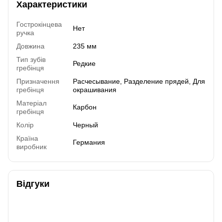
Характеристики
Гострокінцева
Нет
ручка
Довжина
235 мм
Тип зубів
Редкие
гребінця
Призначення
Расчесывание, Разделение прядей, Для
гребінця
окрашивания
Матеріал
Карбон
гребінця
Колір
Черный
Країна
Германия
виробник
Відгуки