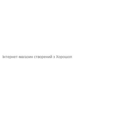
Мапа сайту
© 2015-2026
Profi-perukar - Барберський, Грумерський та Перукарський
магазин
Укр
Рус
Інтернет-магазин створений з Хорошоп