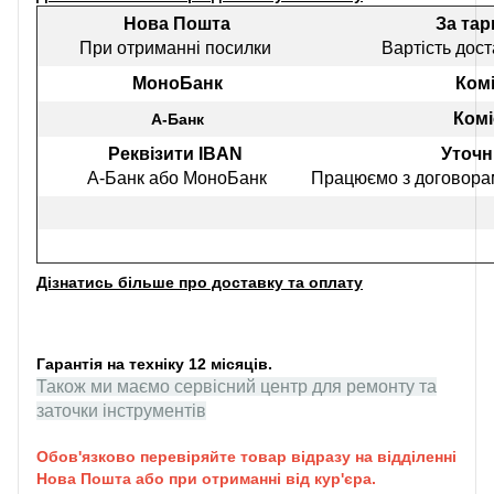
Нова Пошта
За та
При отриманні посилки
Вартість дост
МоноБанк
Комі
Комі
А-Банк
Реквізити IBAN
Уточн
А-Банк або МоноБанк
Працюємо з договорам
Дізнатись більше про доставку та оплату
Гарантія на техніку 12 місяців.
Також ми маємо сервісний центр для ремонту та
заточки інструментів
Обов'язково перевіряйте товар відразу на відділенні
Нова Пошта або при отриманні від кур'єра.