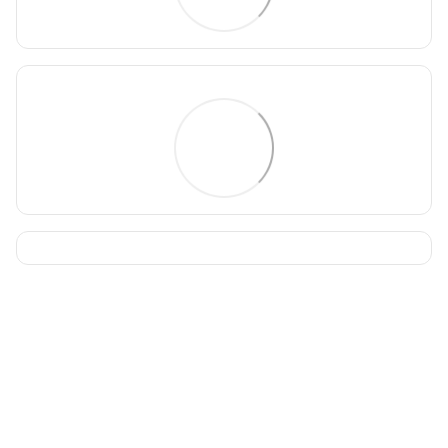
093 034-84-24 Viber, Telegram
095 535-17-82
097 284-79-31
Контактна інформація
Повна версія сайту