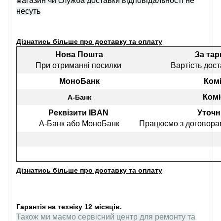
магазин чи служба доставки відповідальності не
несуть
Дізнатись більше про доставку та оплату
Нова Пошта
За та
При отриманні посилки
Вартість дост
МоноБанк
Комі
Комі
А-Банк
Реквізити IBAN
Уточн
А-Банк або МоноБанк
Працюємо з договорам
Дізнатись більше про доставку та оплату
Гарантія на техніку 12 місяців.
Також ми маємо сервісний центр для ремонту та