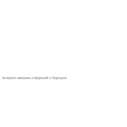
097 284-79-31
Контактна інформація
Повна версія сайту
Мапа сайту
© 2015-2026
Profi-perukar - Барберський, Грумерський та Перукарський
магазин
Укр
Рус
Інтернет-магазин створений з Хорошоп