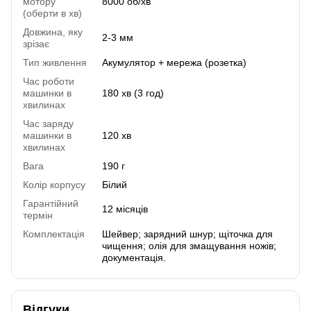
мотору
8000 об/хв
(оберти в хв)
Довжина, яку
2-3 мм
зрізає
Тип живлення
Акумулятор + мережа (розетка)
Час роботи
машинки в
180 хв (3 год)
хвилинах
Час заряду
машинки в
120 хв
хвилинах
Вага
190 г
Колір корпусу
Білий
Гарантійний
12 місяців
термін
Комплектація
Шейвер; зарядний шнур; щіточка для
чищення; олія для змащування ножів;
документація.
Відгуки