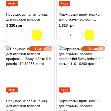
Акція
Акція
Перукарські прямі ножиці
Перукарські прямі ножиці
для стрижки волосся
для стрижки волосся
професійні Sway Grand 5.5
професійні Sway Grand 6.0
1 320 грн
1 320 грн
розмір 110 40255
розмір 110 40260
Подарунок
Подарунок
Акція
Акція
Перукарські прямі ножиці
Перукарські прямі ножиці
для стрижки волосся
для стрижки волосся
професійні Sway Infinite 5.5
професійні Sway Infinite 6.0