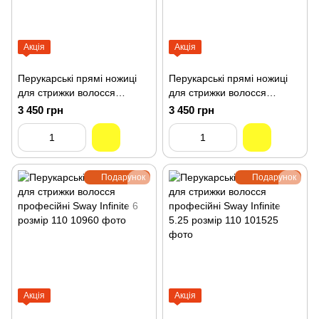
Акція
Акція
Перукарські прямі ножиці
Перукарські прямі ножиці
для стрижки волосся
для стрижки волосся
професійні Sway Infinite 6
професійні Sway Infinite 5.5
3 450 грн
3 450 грн
розмір 110 10860
розмір 110 10955
Подарунок
Подарунок
Акція
Акція