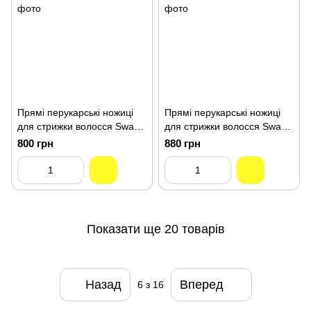
Прямі перукарські ножиці
Прямі перукарські ножиці
для стрижки волосся Sway
для стрижки волосся Sway
Job 6 розмір 110 50160
Job 5.5 розмір 110 50255
800 грн
880 грн
Показати ще 20 товарів
Назад
Вперед
6
з 16