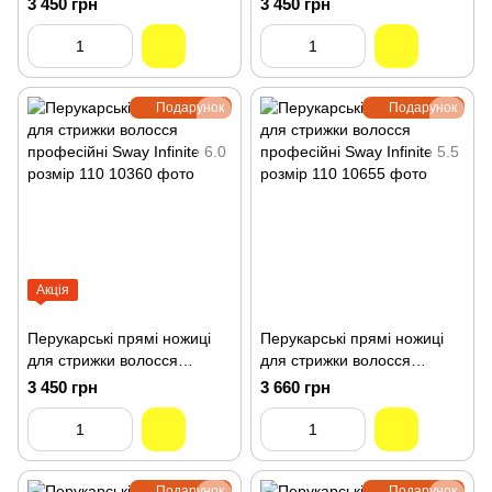
3 450 грн
3 450 грн
розмір 110 10255
розмір 110 10260
Подарунок
Подарунок
Акція
Перукарські прямі ножиці
Перукарські прямі ножиці
для стрижки волосся
для стрижки волосся
професійні Sway Infinite 6.0
професійні Sway Infinite 5.5
3 450 грн
3 660 грн
розмір 110 10360
розмір 110 10655
Подарунок
Подарунок