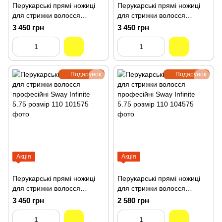
Перукарські прямі ножиці
Перукарські прямі ножиці
для стрижки волосся
для стрижки волосся
професійні Sway Infinite 6
професійні Sway Infinite
3 450 грн
3 450 грн
розмір 110 10960
5.25 розмір 110 101525
Подарунок
Подарунок
Акція
Акція
Перукарські прямі ножиці
Перукарські прямі ножиці
для стрижки волосся
для стрижки волосся
професійні Sway Infinite
професійні Sway Infinite
3 450 грн
2 580 грн
5.75 розмір 110 101575
5.75 розмір 110 104575