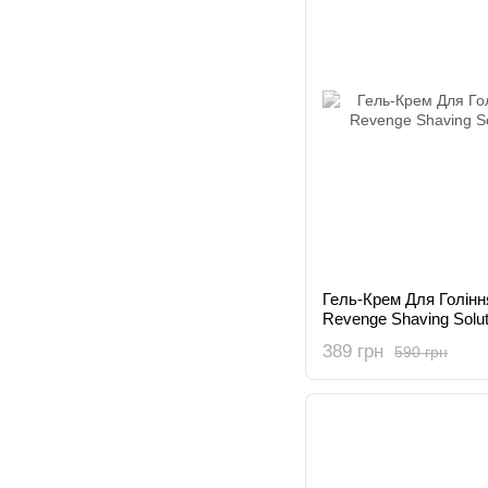
Гель-Крем Для Голінн
Revenge Shaving Solut
389 грн
590 грн