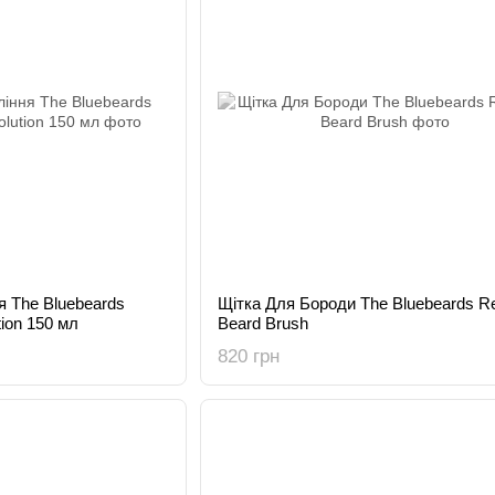
я The Bluebeards
Щітка Для Бороди The Bluebeards R
ion 150 мл
Beard Brush
820 грн