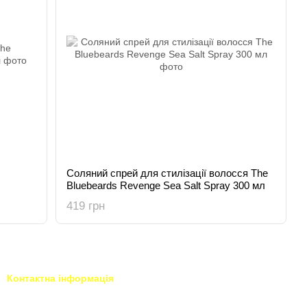
Соляний спрей для стилізації волосся The
Bluebeards Revenge Sea Salt Spray 300 мл
419 грн
Контактна інформація
093 034-84-24 Viber, Telegram
Тисни для чату у Viber