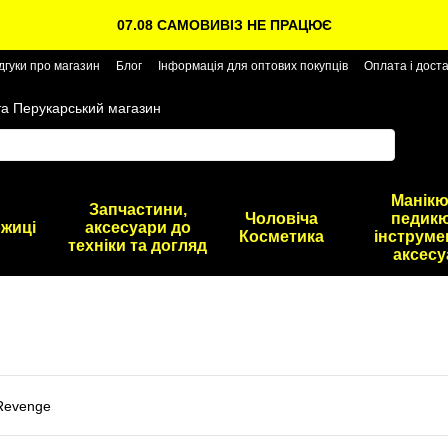
07.08 САМОВИВІЗ НЕ ПРАЦЮЄ
дгуки про магазин
Блог
Інформація для оптових покупців
Оплата і дост
та Перукарський магазин
Манікю
Запчастини,
Чоловіча
педикю
жиці
аксесуари до
Косметика
інструме
техніки та догляд
аксесу