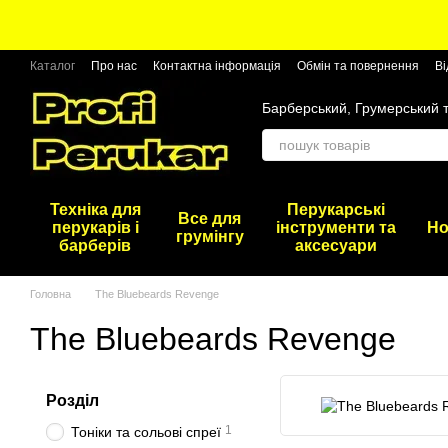
Перейти до основного контенту
Каталог
Про нас
Контактна інформація
Обмін та повернення
Ві
Барберський, Грумерський 
Техніка для
Перукарські
Все для
перукарів і
інструменти та
Но
грумінгу
барберів
аксесуари
Головна
The Bluebeards Revenge
The Bluebeards Revenge
Розділ
1
Тоніки та сольові спреї