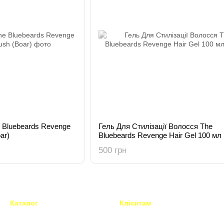
 Bluebeards Revenge
Гель Для Стилізації Волосся The
ar)
Bluebeards Revenge Hair Gel 100 мл
500 грн
Каталог
Клієнтам
Техніка для перукарів і
Вхід до кабінету