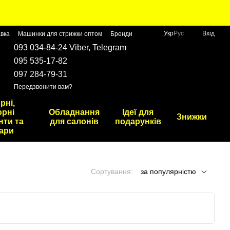
Укр
Рус
Вхід
авка
Машинки для стрижки оптом
Бренди
093 034-84-24 Viber, Telegram
095 535-17-82
097 284-79-31
Передзвонити вам?
рні,
рні
Обладнання
Ідеї для
Знижки
нти та
для салонів
подарунків
ари
Сортування:
за популярністю