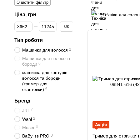
Очистити фільтр
Ціна, грн
Техніка для салон
Від Ціна, грн
До Ціна, грн
ОК
Тип роботи
2
Машинки для волосся
Машинки для волосся і
0
бороди
машинка для контурів
волосся та бороди
(тример для
6
окантовки)
Бренд
0
JRL
2
Wahl
Акція
0
Moser
3
Тример для стрижки та
BaByliss PRO