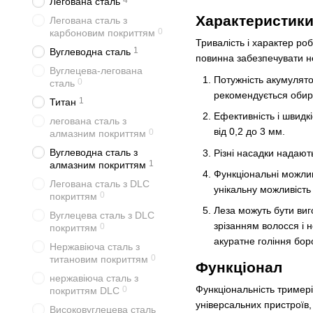
4
Легована сталь
Характеристики
Легована сталь з
0
карбоновим покриттям
Тривалість і характер р
1
Вуглеводна сталь
повинна забезпечувати н
Вуглецева-легована
Потужність акумулято
0
сталь
рекомендується обир
1
Титан
Ефективність і швидк
легована сталь з
від 0,2 до 3 мм.
0
алмазним покриттям
Вуглеводна сталь з
Різні насадки надают
1
алмазним покриттям
Функціональні можли
Легована сталь з DLC
унікальну можливість
0
покриттям
Леза можуть бути виг
Вуглецева сталь з DLC
зрізанням волосся і 
0
покриттям
акуратне гоління боро
Нержавіюча сталь з
0
титановим покриттям
Функціонал
нержавіюча сталь з
Функціональність тримері
0
покриттям DLC
універсальних пристроїв,
Високовуглецева сталь