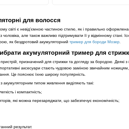
яторні для волосся
ному світі є невід'ємною частиною стилю, як і правильно оформлена
з чоловіка, але також важливо підтримувати її у відмінному стані. 
трою, як бездротовий акумуляторний
тример для бороди Мозер
.
ибрати акумуляторний тример для стрижк
ристрій, призначений для стрижки та догляду за бородою. Деякі з 
і портативні аксесуари стають чудовою заміною звичайним ножицям,
вання. Це пояснює їхню широку популярність.
 з акумуляторним типом живлення виділяють такі:
егкість і компактність;
торів, які можна перезаряджати, що забезпечує економічність;
ганний результат.