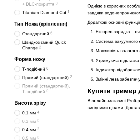
0
+ DLC-покриття
Однією з корисних особл
1
Titanium Diamond Cut
завдяки водонепроникному
Додаткові основні функції
Тип Ножа (кріплення)
Експрес-зарядка – оч
6
Стандартний
Система вакуумного 
Швидкоз'ємний Quick
2
Change
Можливість вологого
Форма ножу
Утримуюча підставка 
6
Т-подібний
Індикатор відобража
2
Прямий (стандартний)
Змінні леза забезпечу
Прямий (стандартний),
Купити тример д
0
Т-подібний
В онлайн-магазині Profi-
Висота зрізу
вигідними цінами. Доставк
4
0.1 мм
0
0.3 мм
2
0.4 мм
0
0.5 мм