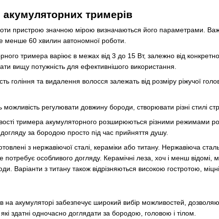
 акумуляторних тримерів
оботи пристрою значною мірою визначаються його параметрами. Ва
е менше 60 хвилин автономної роботи.
рного тримера варіює в межах від 3 до 15 Вт, залежно від конкретно
ати вищу потужність для ефективнішого використання.
ість гоління та видалення волосся залежать від розміру ріжучої го
ь можливість регулювати довжину бороди, створювати різні стилі стр
вості тримера акумуляторного розширюються різними режимами ро
 догляду за бородою просто під час прийняття душу.
отовлені з нержавіючої сталі, кераміки або титану. Нержавіюча ста
не потребує особливого догляду. Керамічні леза, хоч і менш відомі,
ди. Варіанти з титану також відрізняються високою гостротою, міцні
в на акумуляторі забезпечує широкий вибір можливостей, дозволяюч
 які здатні одночасно доглядати за бородою, головою і тілом.