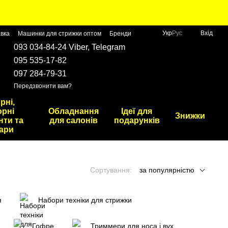
Укр
Рус
Вхід
авка
Машинки для стрижки оптом
Бренди
093 034-84-24 Viber, Telegram
095 535-17-82
097 284-79-31
Передзвонити вам?
рні,
рні
Обладнання
Ідеї для
Знижки
нти та
для салонів
подарунків
ари
Сортування:
за популярністю
я
Набори техніки для стрижки
Гофре
Триммери для носа і вух