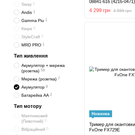
08841-616 (4216-0471)
0
Sway
4 299 грн
4 999 грн
1
Andis
1
Gamma Piu
0
Kiepe
0
StyleCraft
1
MRD PRO
Тип живлення
Акумулятор + мережа
58
(розетка)
7
Мережа (розетка)
8
Акумулятор
2
Батарейка AA
Тип мотору
Новинка
Маятниковий
0
(Пивотний)
Тример для окантовки
0
Вібраційний
FxOne FX729E