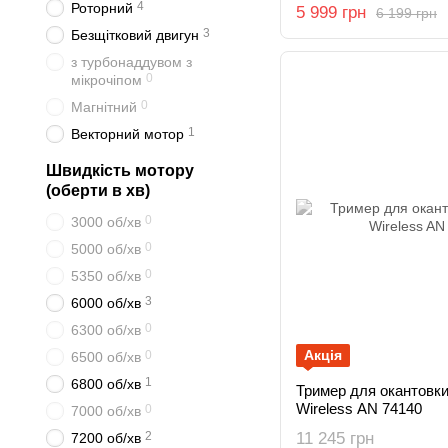
4
Роторний
5 999 грн
6 199 грн
3
Безщітковий двигун
з турбонаддувом з
0
мікрочіпом
0
Магнітний
1
Векторний мотор
Швидкість мотору
(оберти в хв)
0
3000 об/хв
0
5000 об/хв
0
5350 об/хв
3
6000 об/хв
0
6300 об/хв
Акція
0
6500 об/хв
1
6800 об/хв
Тример для окантовк
Wireless AN 74140
0
7000 об/хв
2
11 245 грн
7200 об/хв