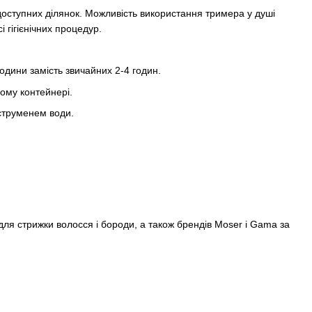
доступних ділянок. Можливість використання тримера у душі
 гігієнічних процедур.
години замість звичайних 2-4 годин.
ому контейнері.
струменем води.
ля стрижки волосся і бороди, а також брендів Moser і Gama за