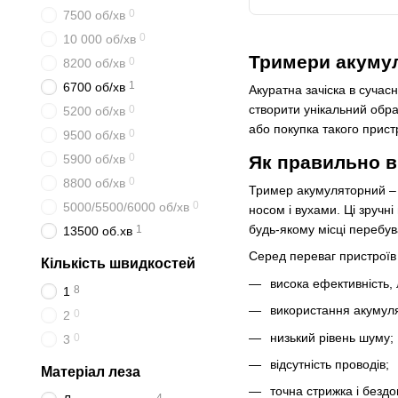
0
7500 об/хв
0
10 000 об/хв
Тримери акумул
0
8200 об/хв
1
6700 об/хв
Акуратна зачіска в сучас
створити унікальний обра
0
5200 об/хв
або покупка такого прис
0
9500 об/хв
0
5900 об/хв
Як правильно в
0
8800 об/хв
Тример акумуляторний – п
0
5000/5500/6000 об/хв
носом і вухами. Ці зручн
будь-якому місці перебу
1
13500 об.хв
Серед переваг пристроїв
Кількість швидкостей
висока ефективність, л
8
1
використання акумуля
0
2
низький рівень шуму;
0
3
відсутність проводів;
Матеріал леза
точна стрижка і бездо