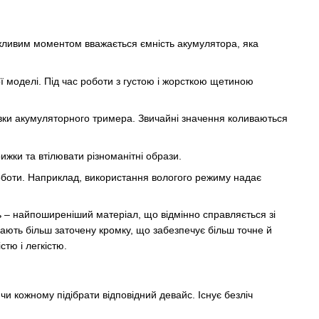
жливим моментом вважається ємність акумулятора, яка
ї моделі. Під час роботи з густою і жорсткою щетиною
ловки акумуляторного тримера. Звичайні значення коливаються
ижки та втілювати різноманітні образи.
боти. Наприклад, використання вологого режиму надає
ль – найпоширеніший матеріал, що відмінно справляється зі
 мають більш заточену кромку, що забезпечує більш точне й
стю і легкістю.
и кожному підібрати відповідний девайс. Існує безліч