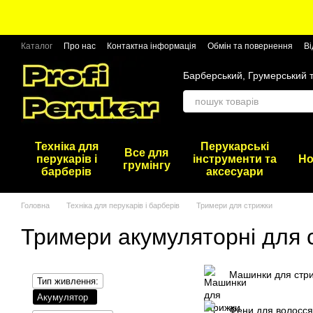
Перейти до основного контенту
Каталог
Про нас
Контактна інформація
Обмін та повернення
Ві
Барберський, Грумерський 
Техніка для
Перукарські
Все для
перукарів і
інструменти та
Но
грумінгу
барберів
аксесуари
Головна
Техніка для перукарів і барберів
Тримери для стрижки
Тримери акумуляторні для 
Машинки для стр
Тип живлення:
Акумулятор
Фени для волосся