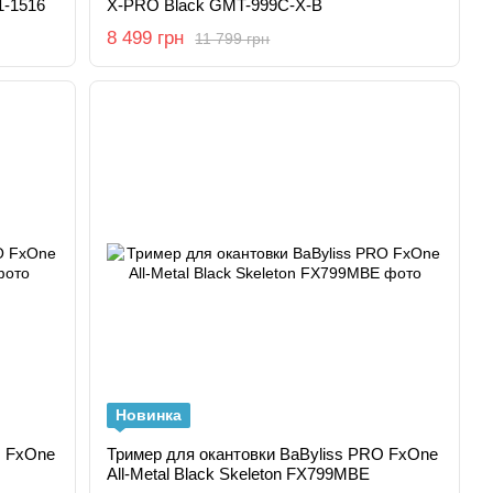
1-1516
X-PRO Black GMT-999C-X-B
8 499 грн
11 799 грн
Новинка
O FxOne
Тример для окантовки BaByliss PRO FxOne
All-Metal Black Skeleton FX799MBE