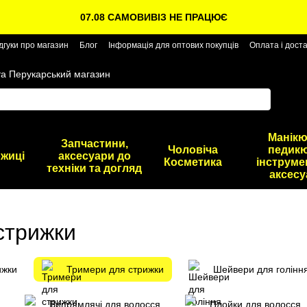
07.08 САМОВИВІЗ НЕ ПРАЦЮЄ
дгуки про магазин
Блог
Інформація для оптових покупців
Оплата і дост
та Перукарський магазин
Манікю
Запчастини,
Чоловіча
педикю
жиці
аксесуари до
Косметика
інструме
техніки та догляд
аксесу
стрижки
ижки
Тримери для стрижки
Шейвери для голінн
Випрямлячі для волосся
Плойки для волосся