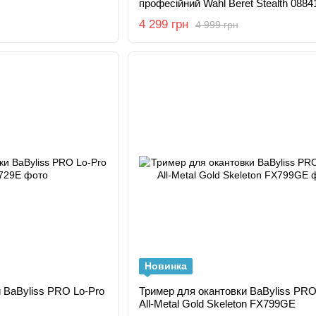
професійний Wahl Beret Stealth 0884
4 299 грн
4 999 грн
Новинка
 BaByliss PRO Lo-Pro
Тример для окантовки BaByliss PR
All-Metal Gold Skeleton FX799GE