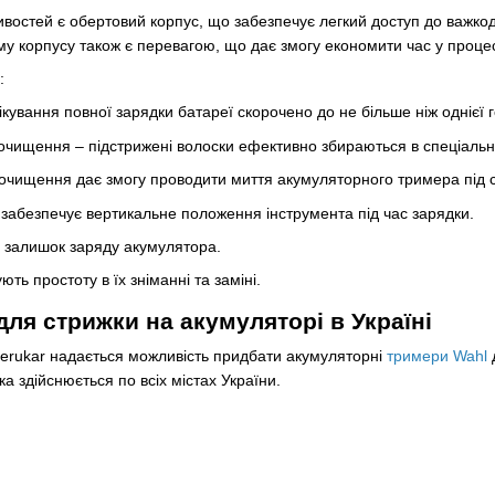
ивостей є обертовий корпус, що забезпечує легкий доступ до важко
 корпусу також є перевагою, що дає змогу економити час у процесі
:
ікування повної зарядки батареї скорочено до не більше ніж однієї 
очищення – підстрижені волоски ефективно збираються в спеціальн
 очищення дає змогу проводити миття акумуляторного тримера під 
забезпечує вертикальне положення інструмента під час зарядки.
є залишок заряду акумулятора.
ють простоту в їх зніманні та заміні.
ля стрижки на акумуляторі в Україні
perukar надається можливість придбати акумуляторні
тримери Wahl
д
а здійснюється по всіх містах України.