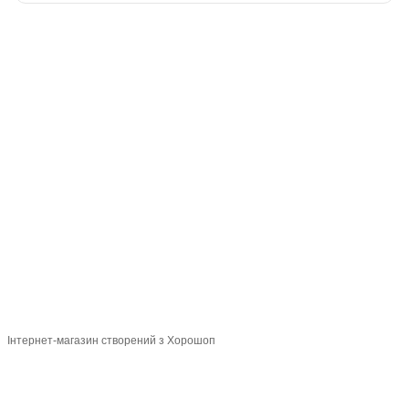
093 034-84-24 Viber, Telegram
095 535-17-82
097 284-79-31
Контактна інформація
Повна версія сайту
Мапа сайту
© 2015-2026
Profi-perukar - Барберський, Грумерський та Перукарський
магазин
Укр
Рус
Інтернет-магазин створений з Хорошоп