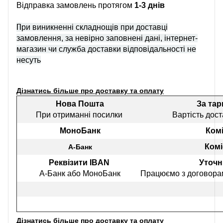
Відправка замовлень протягом
1-3 днів
П
ри виникненні складнощів при доставці
замовлення, за невірно заповнені дані, інтернет-
магазин чи служба доставки відповідальності не
несуть
Дізнатись більше про доставку та оплату
Нова Пошта
За та
При отриманні посилки
Вартість дост
МоноБанк
Комі
Комі
А-Банк
Реквізити IBAN
Уточн
А-Банк або МоноБанк
Працюємо з договорам
Дізнатись більше про доставку та оплату