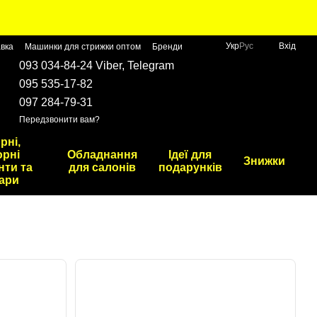
Укр
Рус
Вхід
авка
Машинки для стрижки оптом
Бренди
093 034-84-24 Viber, Telegram
095 535-17-82
097 284-79-31
Передзвонити вам?
рні,
рні
Обладнання
Ідеї для
Знижки
нти та
для салонів
подарунків
ари