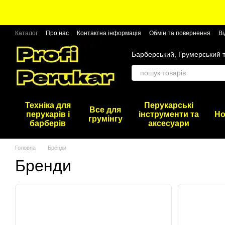
Перейти до основного контенту
Каталог
Про нас
Контактна інформація
Обмін та повернення
Ві
Барберський, Грумерський 
Техніка для
Перукарські
Все для
перукарів і
інструменти та
Но
грумінгу
барберів
аксесуари
Головна
Бренди
Бренди