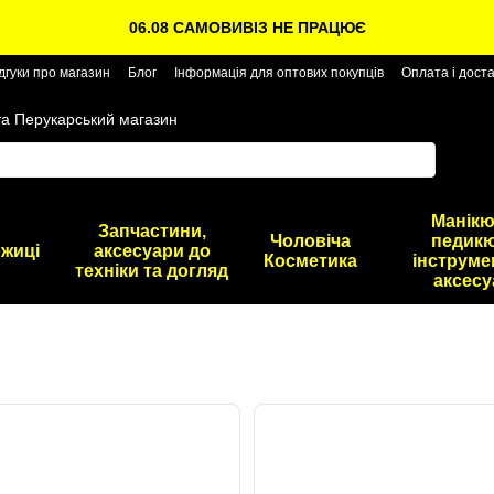
06.08 САМОВИВІЗ НЕ ПРАЦЮЄ
дгуки про магазин
Блог
Інформація для оптових покупців
Оплата і дост
та Перукарський магазин
Манікю
Запчастини,
Чоловіча
педикю
жиці
аксесуари до
Косметика
інструме
техніки та догляд
аксесу