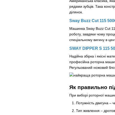
Американська класика, яка
рядами зубців. Така конст
ділянок.
Sway Buzz Cut 115 500
Машинка Sway Buzz Cut 115
роботу, завдяки чому проце
спеціальному вигину в цент
SWAY DIPPER S 115 5
Надійна збірка і якісні ма
професійна роторна машинк
Регульований ножовий блок
Як правильно пі
При виборі роторної машин
Потужність двигуна
–
ч
Тип живлення
–
дротов