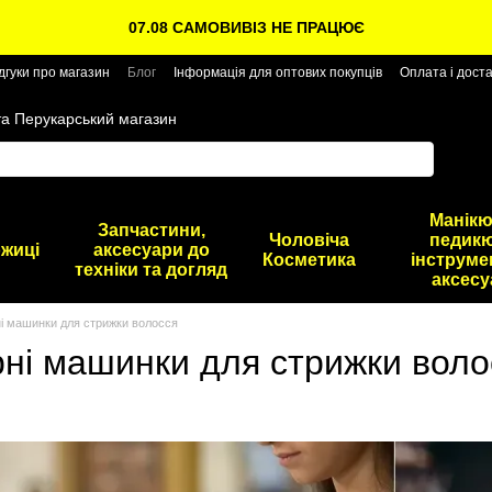
07.08 САМОВИВІЗ НЕ ПРАЦЮЄ
дгуки про магазин
Блог
Інформація для оптових покупців
Оплата і дост
та Перукарський магазин
Манікю
Запчастини,
Чоловіча
педикю
жиці
аксесуари до
Косметика
інструме
техніки та догляд
аксесу
ні машинки для стрижки волосся
рні машинки для стрижки воло