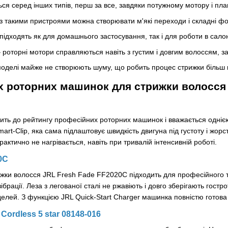
ся серед інших типів, перш за все, завдяки потужному мотору і плав
з такими пристроями можна створювати м'які переходи і складні ф
підходять як для домашнього застосування, так і для роботи в салон
–
роторні мотори справляються навіть з густим і довгим волоссям, за
моделі майже не створюють шуму, що робить процес стрижки більш к
х роторних машинок для стрижки волосся
ть до рейтингу професійних роторних машинок і вважається однією з
art-Clip, яка сама підлаштовує швидкість двигуна під густоту і жорс
рактично не нагрівається, навіть при тривалій інтенсивній роботі.
0C
жки волосся JRL Fresh Fade FF2020C підходить для професійного т
брації. Леза з легованої сталі не ржавіють і довго зберігають гостро
делей. З функцією JRL Quick-Start Charger машинка повністю готова 
 Cordless 5 star 08148-016