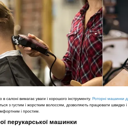
 в салоні вимагає уваги і хорошого інструменту.
Роторні машинки д
ться з густим і жорстким волоссям, дозволяють працювати швидко і
омфортним і простим.
ої перукарської машинки