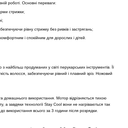
ній роботі. Основні переваги:
орми стрижки;
і;
безпечуючи рівну стрижку без ривків і застрягань;
омфортним і спокійним для дорослих і дітей.
 найбільш продуманих у світі перукарських інструментів. Її
ткість волосся, забезпечуючи рівний і плавний зріз. Ножовий
а домашнього використання. Мотор відрізняється тихою
ту, а завдяки технології Stay Cool вони не нагріваються так
до використання всього за 3 години після розрядки.