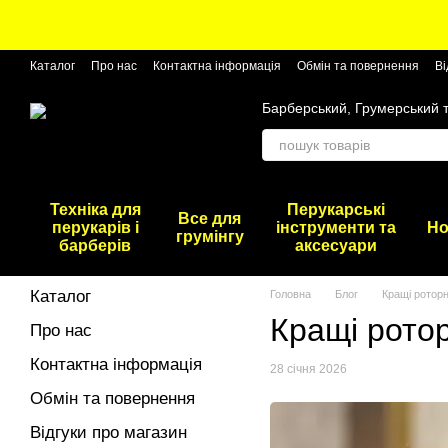
Перейти до основного контенту
Каталог
Про нас
Контактна інформація
Обмін та повернення
Ві
Барберський, Грумерський 
Техніка для
Перукарські
Все для
перукарів і
інструменти та
Но
грумінгу
барберів
аксесуари
Каталог
Головна
Блог
Кращі ротор
Кращі рото
Про нас
Контактна інформація
28 січня 2026
Обмін та повернення
Відгуки про магазин