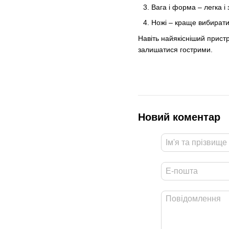
Вага і форма
–
легка і
Ножі
–
краще вибирати 
Навіть найякісніший прист
залишатися гострими.
Новий коментар