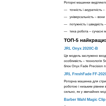
Роторні машинки виділяють
точність і акуратність
–
універсальність
–
вони 
потужність і швидкість
тиха робота
–
сучасні 
ТОП-5 найкращи
JRL Onyx 2020C-B
Ця модель заслужено входи
особливість
–
технологія Sm
блок Onyx Fade Precision п
JRL FreshFade FF-202
Роторна машинка для стри
роботою і низьким рівнем ві
сильно, як у звичайних мо
Barber Wahl Magic Clip