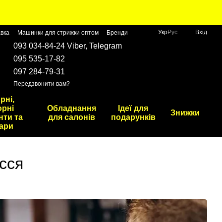
Укр
Рус
Вхід
авка
Машинки для стрижки оптом
Бренди
093 034-84-24 Viber, Telegram
095 535-17-82
097 284-79-31
Передзвонити вам?
рні,
рні
Обладнання
Ідеї для
Знижки
нти та
для салонів
подарунків
ари
сся