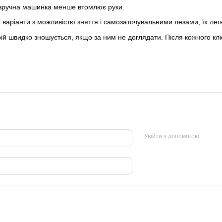
 зручна машинка менше втомлює руки.
варіанти з можливістю зняття і самозаточувальними лезами, їх легко
рій швидко зношується, якщо за ним не доглядати. Після кожного к
Увійти з допомогою