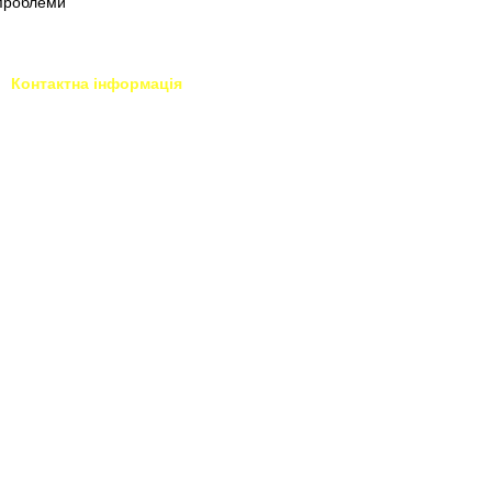
проблеми
Контактна інформація
093 034-84-24 Viber, Telegram
Тисни для чату у Viber
095 535-17-82
Тисни для чату у Telegram
097 284-79-31
profiperukar.com.ua@gmail.com
Передзвонити вам?
м.Київ Проспект Берестейський
(ран. Перемоги), 123
Мапа проїзду