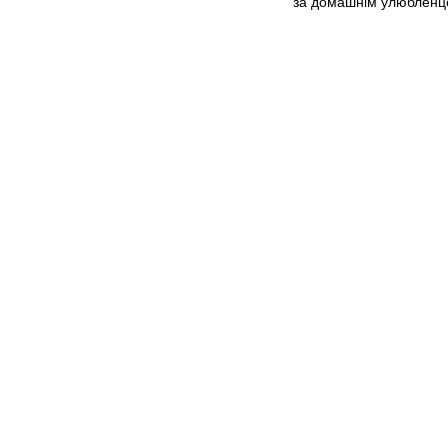
за домашнім улюблен
© 2015-2026
Profi-perukar - Барберський, Грумерський та Перукарський магазин
Мобільна версія