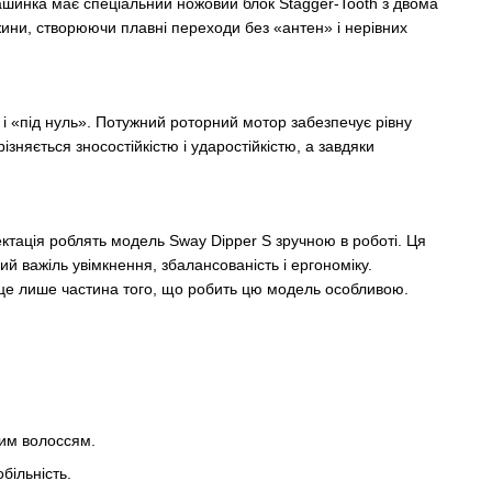
ашинка має спеціальний ножовий блок Stagger-Tooth з двома
жини, створюючи плавні переходи без «антен» і нерівних
 і «під нуль». Потужний роторний мотор забезпечує рівну
ізняється зносостійкістю і ударостійкістю, а завдяки
лектація роблять модель Sway Dipper S зручною в роботі. Ця
 важіль увімкнення, збалансованість і ергономіку.
 це лише частина того, що робить цю модель особливою.
ким волоссям.
обільність.