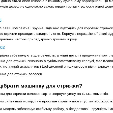
 давно стала обов'язковою в кожному сучасному барбершопі. Ця м
рукція дозволяє одночасно захоплювати і зрізати волосся різної дов
6
 5006 компактна і зручна, відмінно підходить для коротких стрижок
с стрижки проходить швидко і легко. Корпус з нержавіючої сталі відр
ральній частині прилад зручно тримати в руці.
002
теріали забезпечують довговічність, а міцні деталі і продумана комп
а для стрижки виконана в суцільнометалевому корпусі, має плавний
, потужний акумулятор і Led-дисплей з індикатором рівня заряду -
дібрати машинку для стрижки?
ки для стрижки волосся варто звернути увагу на кілька моментів:
им сильніший мотор, тим простіше справлятися з густим або жорст
а модель забезпечує стабільну роботу, а бездротова
–
зручність і м