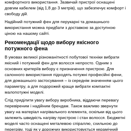
комфортного використання. Зазвичай пристрої оснащені
довгим кабелем (від 1,8 до 3 метрів), що забезпечує комфорт і
свободу дій.
Надійний потужний фен для перукарні та домашнього
використання можна придбати з доставкою за доступною
ціною на нашому сайті.
Рекомендації щодо вибору якісного
потужного фена
В умовах великої різноманітності побутової техніки вибрати
якісний і потужний фен для волосся непросто. Одним з
основних критеріїв вибору є призначення пристрою. Для
салонного використання підходять потужні професійні фени,
для домашнього застосування – із середнім значенням цього
параметру, а для подорожей краще вибрати компактні
малопотужні моделі.
Слід приділити увагу вибору виробника, віддаючи перевагу
перевіреним і надійним брендам. Також важливо звернути
увагу на матеріал нагрівального елемента, оскільки від цього
залежить швидкість нагріву пристрою і стан волосся. Бюджетні
моделі часто оснащені металевою спіраллю, схильною до
перегріву, тоді як у дорожчих використовується керамічний