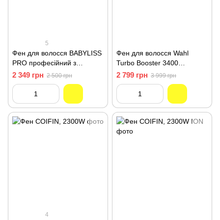
5
Фен для волосся BABYLISS
Фен для волосся Wahl
PRO професійний з
Turbo Booster 3400
іонізацією CARUSO IONIC,
ErgoLight 4314-0470
2 349 грн
2 799 грн
2 500 грн
3 999 грн
2400W
4