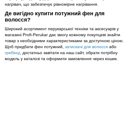
нагрівач, що забезпечує рівномірне нагрівання.
Де вигідно купити потужний фен для
волосся?
Широкий асортимент перукарської техніки та аксесуарів у
магазині Profi-Perukar дає змогу кожному покупцеві знайти
товар з необхідними характеристиками за доступною ціною.
Щоб придбати фен потужний,
затискачі для волосся
або
гребінці
, достатньо завітати на наш сайт, обрати потрібну
модель у каталозі та оформити замовлення через кошик.
093 034-84-24 Viber, Telegram
095 535-17-82
097 284-79-31
Контактна інформація
Повна версія сайту
Мапа сайту