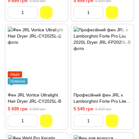
5 699 грн
5 699 грн
6 899 грн
6 899 грн
Акція
Новинка
Фен JRL Vortice Ultralight
Професійний фен JRL x
Hair Dryer JRL-CY2025L-B
Lamborghini Forte Pro Lite
2020L Dryer JRL-FP2020L-B
5 699 грн
5 549 грн
6 899 грн
6 499 грн