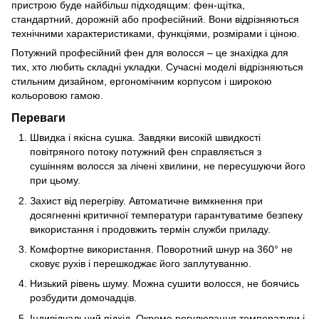
пристрою буде найбільш підходящим: фен-щітка,
стандартний, дорожній або професійний. Вони відрізняються
технічними характеристиками, функціями, розмірами і ціною.
Потужний професійний фен для волосся – це знахідка для
тих, хто любить складні укладки. Сучасні моделі відрізняються
стильним дизайном, ергономічним корпусом і широкою
кольоровою гамою.
Переваги
Швидка і якісна сушка. Завдяки високій швидкості
повітряного потоку потужний фен справляється з
сушінням волосся за лічені хвилини, не пересушуючи його
при цьому.
Захист від перегріву. Автоматичне вимкнення при
досягненні критичної температури гарантуватиме безпеку
використання і продовжить термін служби приладу.
Комфортне використання. Поворотний шнур на 360° не
сковує рухів і перешкоджає його заплутуванню.
Низький рівень шуму. Можна сушити волосся, не боячись
розбудити домочадців.
Індивідуальний підхід. Окреме регулювання температури і