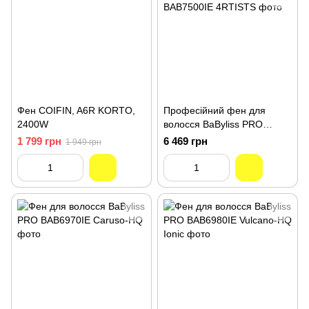
Фен COIFIN, A6R KORTO,
Професійний фен для
2400W
волосся BaByliss PRO
STELLATO DIGITAL
1 799 грн
6 469 грн
1 949 грн
BAB7500IE 4RTISTS