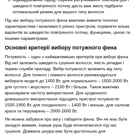
швидкості повітряного потоку дасть вам змогу підібрати
оптимальний режим для вашого типу волосся.
Під час вибору потужного фена важливо вивчити технічні
характеристики і можливості різних пристроїв, порівняти кілька
варіантів за швидкістю повітряного потоку, функціями, ціною та
іншими параметрами.
Основні критерії вибору потужного фена
Потужність – один з найважливіших критеріїв при виборі фена.
Від неї залежить швидкість сушіння волосся, якість укладки і
термін служби приладу. Вибір потужності залежить від типу
волосся. Для тонкого і ламкого волосся рекомендується
вибирати моделі до 1400 Вт, для нормального – 1500-2000 Вт,
для густого і жорсткого – 2100 Вт і більше. Також важливо
враховувати частоту використання. Для щоденного
домашнього використання підходять пристрої потужністю
1500-1900 Вт, для поодинокого – 1400 Вт і менше, для салонів
краси та перукарень – 2000-2600 Вт.
Не можна забувати про вагу і габарити фена. Він не має бути
занадто важким, інакше рука буде втомлюватися під час
сушіння. Довжина шнура має бути достатньою для