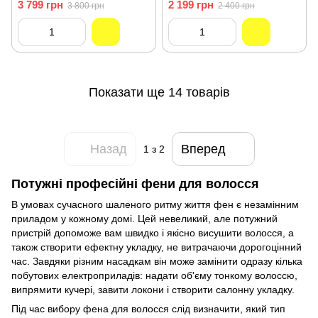
Ionic
3 799 грн
2 199 грн
3 800 грн
2 400 грн
Показати ще 14 товарів
Назад
Вперед
1
з 2
Потужні професійні фени для волосся
В умовах сучасного шаленого ритму життя фен є незамінним
приладом у кожному домі. Цей невеликий, але потужний
пристрій допоможе вам швидко і якісно висушити волосся, а
також створити ефектну укладку, не витрачаючи дорогоцінний
час. Завдяки різним насадкам він може замінити одразу кілька
побутових електроприладів: надати об'єму тонкому волоссю,
випрямити кучері, завити локони і створити салонну укладку.
Під час вибору фена для волосся слід визначити, який тип