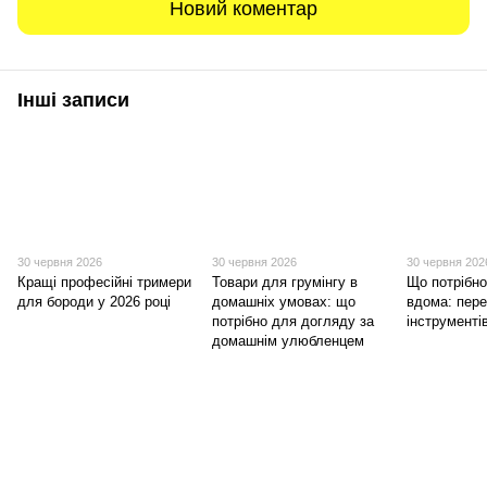
Новий коментар
Інші записи
30 червня 2026
30 червня 2026
30 червня 202
Кращі професійні тримери
Товари для грумінгу в
Що потрібн
для бороди у 2026 році
домашніх умовах: що
вдома: пере
потрібно для догляду за
інструменті
домашнім улюбленцем
093 034-84-24 Viber, Telegram
095 535-17-82
097 284-79-31