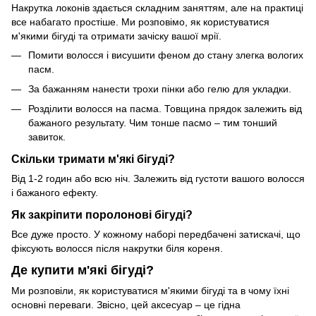
Накрутка локонів здається складним заняттям, але на практиці
все набагато простіше. Ми розповімо, як користуватися
м'якими бігуді та отримати зачіску вашої мрії.
Помити волосся і висушити феном до стану злегка вологих
пасм.
За бажанням нанести трохи пінки або гелю для укладки.
Розділити волосся на пасма. Товщина прядок залежить від
бажаного результату. Чим тонше пасмо – тим тонший
завиток.
Скільки тримати м'які бігуді?
Від 1-2 годин або всю ніч. Залежить від густоти вашого волосся
і бажаного ефекту.
Як закріпити поролонові бігуді?
Все дуже просто. У кожному наборі передбачені затискачі, що
фіксують волосся після накрутки біля кореня.
Де купити м'які бігуді?
Ми розповіли, як користуватися м'якими бігуді та в чому їхні
основні переваги. Звісно, цей аксесуар – це гідна