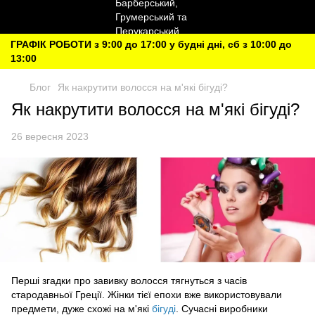
ГРАФІК РОБОТИ з 9:00 до 17:00 у будні дні, сб з 10:00 до
13:00
Блог
Як накрутити волосся на м'які бігуді?
Як накрутити волосся на м'які бігуді?
26 вересня 2023
Перші згадки про завивку волосся тягнуться з часів
стародавньої Греції. Жінки тієї епохи вже використовували
предмети, дуже схожі на м'які
бігуді
. Сучасні виробники