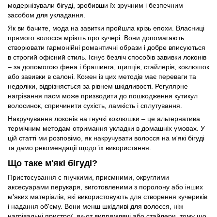
модернізували бігуді, зробивши їх зручним і безпечним
засобом для укладання.
Як ви бачите, мода на завитки пройшла крізь епохи. Власниці
прямого волосся мріють про кучері. Вони допомагають
створювати гармонійні романтичні образи і добре вписуються
в строгий офісний стиль. Існує безліч способів завивки локонів
– за допомогою фена і брашинга, щипців, стайлерів, коклюшок
або завивки в салоні. Кожен із цих методів має переваги та
недоліки, відрізняється за рівнем шкідливості. Регулярне
нагрівання пасм може призводити до пошкодження кутикул
волосинок, спричинити сухість, ламкість і сплутування.
Накручування локонів на гнучкі коклюшки – це альтернатива
термічним методам отримання укладки в домашніх умовах. У
цій статті ми розповімо, як накручувати волосся на м'які бігуді
та дамо рекомендації щодо їх використання.
Що таке м'які бігуді?
Пристосування є гнучкими, приємними, округлими
аксесуарами перукаря, виготовленими з поролону або інших
м'яких матеріалів, які використовують для створення кучериків
і надання об'єму. Вони менш шкідливі для волосся, ніж
нагрівальні пристрої, як-от випрямлячі або стайлери, тому що