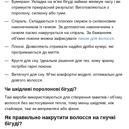
Бумеранг. Укладка на м'які бігуді займає мінімум часу і ви
отримуєте прекрасний результат. Виготовляються з
поролону, силікону або гуми.
Спіраль. Складаються з плоских смужок із силіконовим
наконечником із гачком. За допомогою наконечника з
гачком пасмо накручується на спіраль. За бажанням
об'ємні локони можна зафіксувати
лаком для волосся
.
Плоскі. Дозволяють отримати надійні дрібні кучері, які
протримаються до миття.
Круглі для сну. Ідеальне рішення для тих, кому зранку
потрібні гарні локони.
Витягнуті для сну. М'які комфортні моделі, оптимальні для
довгого волосся.
Чи шкідливі поролонові бігуді?
Такі вироби використовуються для створення завитків і об'єму
волосся без застосування тепла, тому менш шкідливі, ніж
стайлери, такі як випрямлячі або фени.
Як правильно накрутити волосся на гнучкі
бігуді?